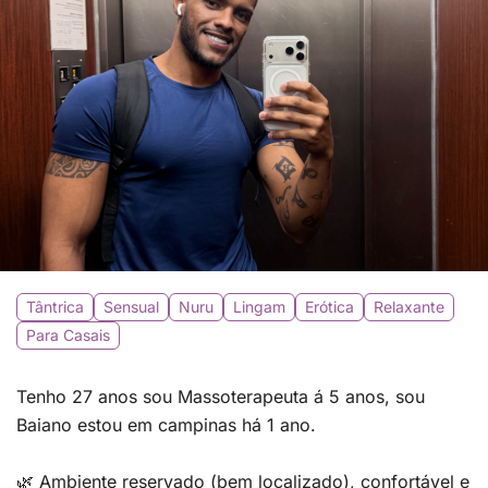
Tântrica
Sensual
Nuru
Lingam
Erótica
Relaxante
Para Casais
Tenho 27 anos sou Massoterapeuta á 5 anos, sou
Baiano estou em campinas há 1 ano.
🌿 Ambiente reservado (bem localizado), confortável e