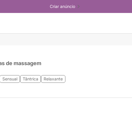
Criar anúncio
as de massagem
Sensual
Tântrica
Relaxante