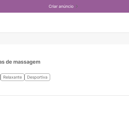
Criar anúncio
as de massagem
Relaxante
Desportiva