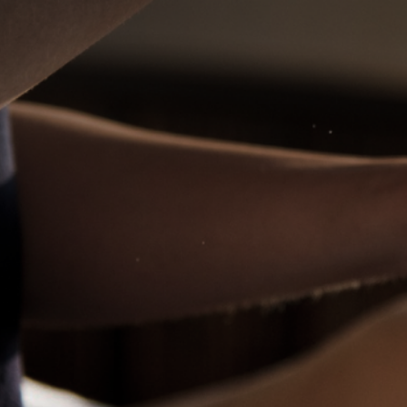
Sheila M
Elite
R$150 1
Jasmine Terapeuta SP
MIX DE MA
Olá, sou a Jasmine Terapeuta Atendimento
MASSAGENS.
Premium Atendo em hotéis, motéis, domicílio
corpo. Rela
do cliente ou no meu local
1h
R$ 150
valor a combinar
WhatsApp
Tatuapé, São Paulo - SP
República, 