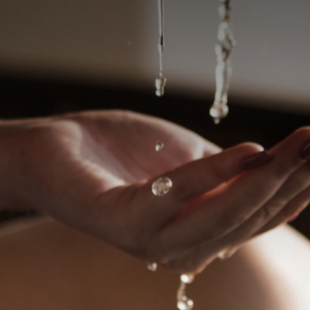
ix de Massagens -
Elite
h Relaxante
Roh Mattos Massagista
SSAGEM 360⁰ PREMIUM - MIX DE
Depilação íntima, depilação mascu
 Várias técnicas em todo o
massagem sensual, nuru, tântrica 
xante R$150 1h - Tântrica R$250
mútua
valor a combinar
WhatsApp
W
São Paulo - SP
Vila Mariana, São Paulo - SP