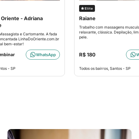
Elite
 Oriente - Adriana
Raiane
e
Trabalho com massagens muscula
relaxante, clássica. Depilação, li
Massagista e Cartomante. A fada
pele.
 encantada LinhaDoOriente.com.br
tal bem-estar!
R$ 180
ombinar
WhatsApp
W
ntos - SP
Todos os bairros, Santos - SP