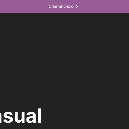
Criar anúncio
nsual