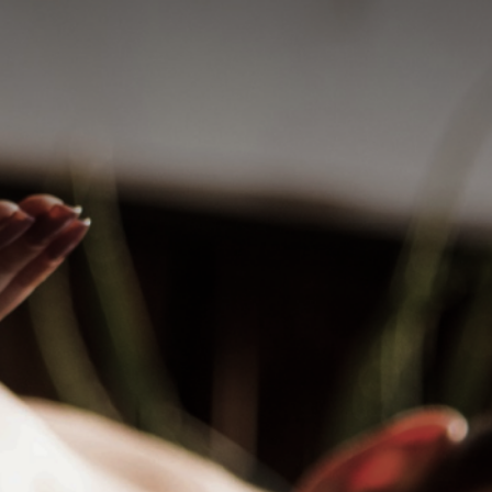
Elite
Monique massagem anti-stress
e depilação masculina
lina,
e vivência
Eu, Monique, adoro fazer massagem. Se você
gosta de uma massagem de primeira
qualidade, me chama!
R$ 250
hatsApp
WhatsApp
Liberdade, São Paulo - SP