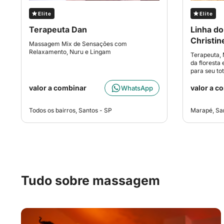
Elite
Elite
Terapeuta Dan
Linha do
Christin
Massagem Mix de Sensações com
Relaxamento, Nuru e Lingam
Terapeuta, 
da floresta
para seu to
valor a combinar
valor a c
WhatsApp
Todos os bairros, Santos - SP
Marapé, Sa
Tudo sobre massagem