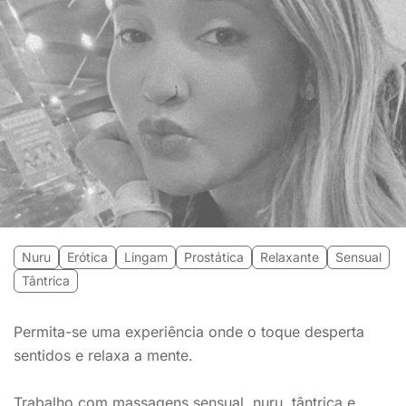
Nuru
Erótica
Lingam
Prostática
Relaxante
Sensual
Tântrica
Permita-se uma experiência onde o toque desperta
sentidos e relaxa a mente.
Trabalho com massagens sensual, nuru, tântrica e