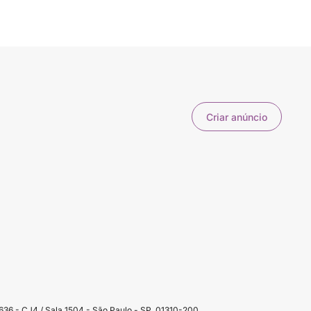
Criar anúncio
36 - CJ4 / Sala 1504 - São Paulo - SP, 01310-200