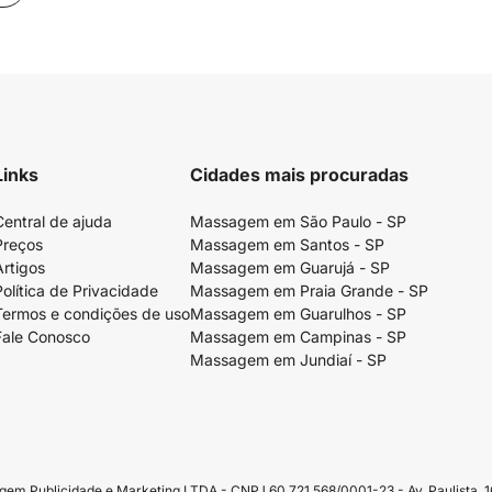
Links
Cidades mais procuradas
Central de ajuda
Massagem em São Paulo - SP
Preços
Massagem em Santos - SP
Artigos
Massagem em Guarujá - SP
Política de Privacidade
Massagem em Praia Grande - SP
Termos e condições de uso
Massagem em Guarulhos - SP
Fale Conosco
Massagem em Campinas - SP
Massagem em Jundiaí - SP
Publicidade e Marketing LTDA - CNPJ 60.721.568/0001-23 - Av. Paulista, 16