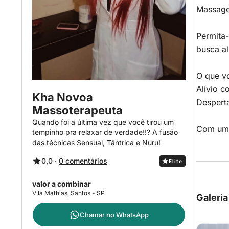
Massagem
Permita
busca al
O que vo
Alívio c
Kha Novoa
Desperta
Massoterapeuta
Quando foi a última vez que você tirou um
Com um 
tempinho pra relaxar de verdade!!? A fusão
das técnicas Sensual, Tântrica e Nuru!
0,0 ·
0 comentários
Elite
valor a combinar
Vila Mathias, Santos - SP
Galeria
Chamar no
WhatsApp