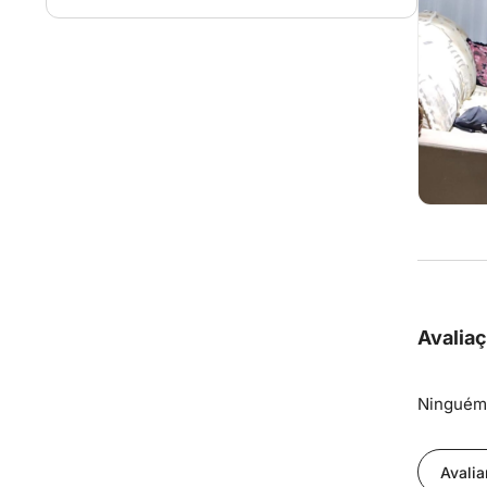
Avalia
Ninguém 
Avalia