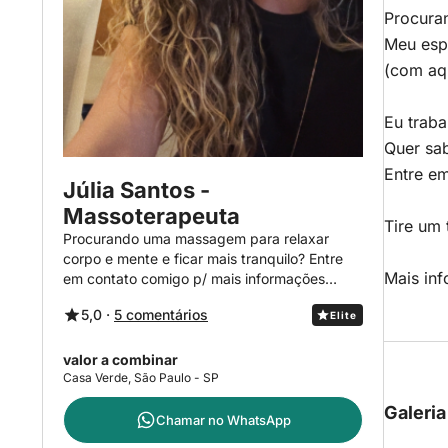
Procura
Meu espa
(com aq
Eu trab
Quer sa
Entre e
Júlia Santos -
Massoterapeuta
Tire um
Procurando uma massagem para relaxar
corpo e mente e ficar mais tranquilo? Entre
Mais in
em contato comigo p/ mais informações…
5,0 ·
5 comentários
Elite
valor a combinar
Casa Verde, São Paulo - SP
Galeria
Chamar no
WhatsApp