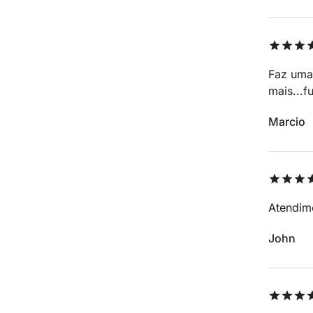
Faz uma
mais...f
Marcio
Atendime
John