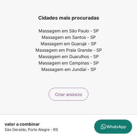
Cidades mais procuradas
Massagem em São Paulo - SP
Massagem em Santos - SP
Massagem em Guarujá - SP
Massagem em Praia Grande - SP
Massagem em Guarulhos - SP
Massagem em Campinas - SP
Massagem em Jundiaí - SP
Criar anúncio
Copyright ©2026 99massagem.com.br - 99Massagem Publicidade e
valor a combinar
Marketing LTDA - CNPJ 60.721.568/0001-23 - Av. Paulista, 1636 - CJ4 /
WhatsApp
São Geraldo, Porto Alegre - RS
Sala 1504 - São Paulo - SP, 01310-200