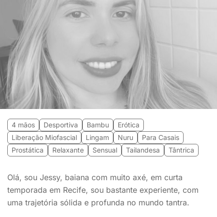
4 mãos
Desportiva
Bambu
Erótica
Liberação Miofascial
Lingam
Nuru
Para Casais
Prostática
Relaxante
Sensual
Tailandesa
Tântrica
Olá, sou Jessy, baiana com muito axé, em curta
temporada em Recife, sou bastante experiente, com
uma trajetória sólida e profunda no mundo tantra.