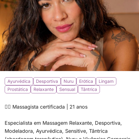
Ayurvédica
Desportiva
Nuru
Erótica
Lingam
Prostática
Relaxante
Sensual
Tântrica
💆‍♀️ Massagista certificada | 21 anos
Especialista em Massagem Relaxante, Desportiva,
Modeladora, Ayurvédica, Sensitive, Tântrica