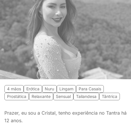
4 mãos
Erótica
Nuru
Lingam
Para Casais
Prostática
Relaxante
Sensual
Tailandesa
Tântrica
Prazer, eu sou a Cristal, tenho experiência no Tantra há
12 anos.