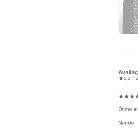
Avalia
5,0
· 1
Ótimo at
Nando