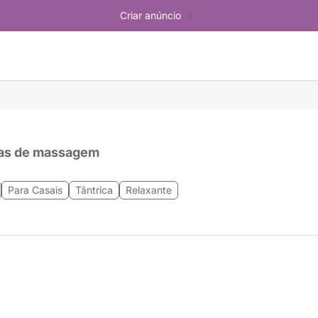
Criar anúncio
as de massagem
Para Casais
Tântrica
Relaxante