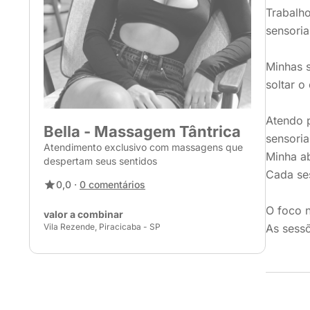
Trabalho
sensoria
Minhas 
soltar o
Atendo p
Bella - Massagem Tântrica
sensori
Atendimento exclusivo com massagens que
Minha a
despertam seus sentidos
Cada ses
0,0 ·
0 comentários
O foco 
valor a combinar
Vila Rezende, Piracicaba - SP
As sessõ