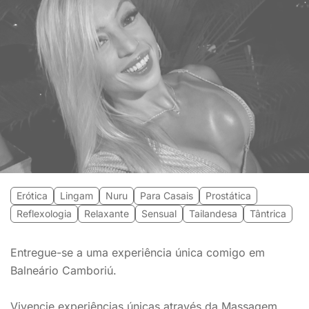
Erótica
Lingam
Nuru
Para Casais
Prostática
Reflexologia
Relaxante
Sensual
Tailandesa
Tântrica
Entregue-se a uma experiência única comigo em
Balneário Camboriú.
Vivencie experiências únicas através da Massagem