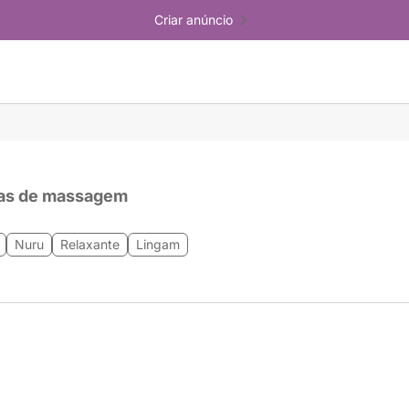
Criar anúncio
as de massagem
Nuru
Relaxante
Lingam