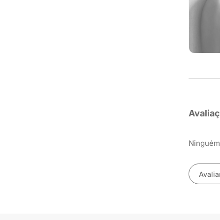
Avalia
Ninguém 
Avalia