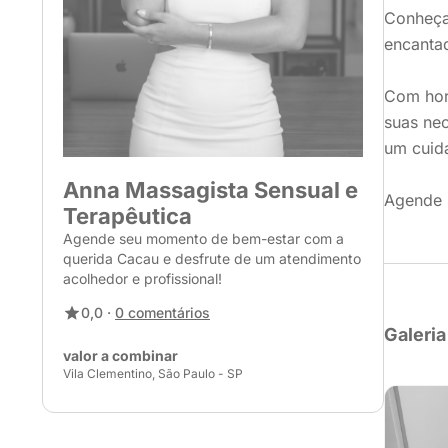
Conheça
encantad
Com horá
suas ne
um cuid
Anna Massagista Sensual e
Agende 
Terapêutica
Agende seu momento de bem-estar com a
querida Cacau e desfrute de um atendimento
acolhedor e profissional!
0,0 ·
0 comentários
Galeria
valor a combinar
Vila Clementino, São Paulo - SP