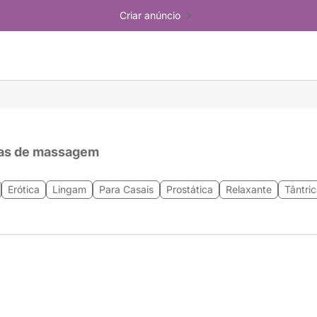
Criar anúncio
as de massagem
Erótica
Lingam
Para Casais
Prostática
Relaxante
Tântri