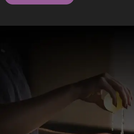
Massagistas em São Paulo - SP
Elite
Equilibrio Massagem - Massagista em
São Paulo
Massagem clássica relaxante, shiatsu, bambuterapia,
reflexologia, drenagem linfática profissional.
R$ 190
WhatsApp
Ipiranga, São Paulo - SP