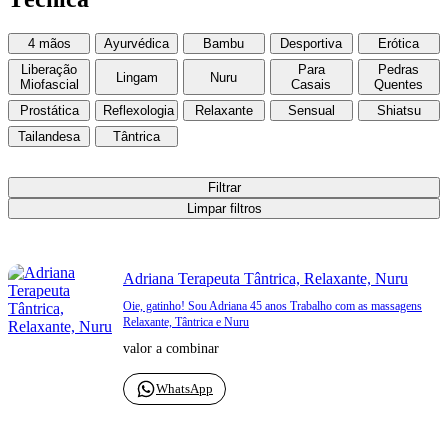
4 mãos
Ayurvédica
Bambu
Desportiva
Erótica
Liberação
Para
Pedras
Lingam
Nuru
Miofascial
Casais
Quentes
Prostática
Reflexologia
Relaxante
Sensual
Shiatsu
Tailandesa
Tântrica
Filtrar
Limpar filtros
Adriana Terapeuta Tântrica, Relaxante, Nuru
Oie, gatinho! Sou Adriana 45 anos Trabalho com as massagens
Relaxante, Tântrica e Nuru
valor a combinar
WhatsApp