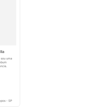
lla
e sou uma
umbum
ância.
mpos - SP