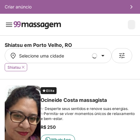
Criar anúncio
Shiatsu em
Porto Velho, RO
Selecione uma cidade
Selecione uma cidade
Shiatsu
Elite
Ocineide Costa massagista
✨ Desperte seus sentidos e renove suas energias.
✨Permita-se viver momentos únicos de relaxamento
e bem-estar.
R$ 250
WhatsApp