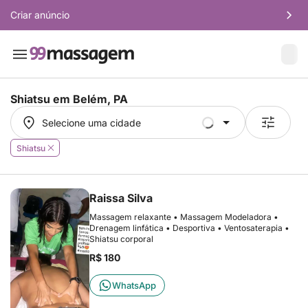
Criar anúncio
Shiatsu em
Belém, PA
Selecione uma cidade
Selecione uma cidade
Shiatsu
Raissa Silva
Massagem relaxante • Massagem Modeladora •
Drenagem linfática • Desportiva • Ventosaterapia •
Shiatsu corporal
R$ 180
WhatsApp