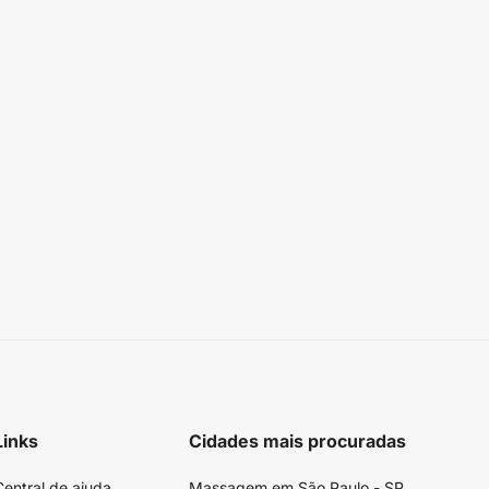
Links
Cidades mais procuradas
Central de ajuda
Massagem em São Paulo - SP