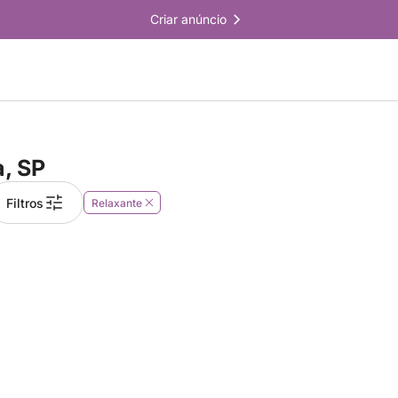
Criar anúncio
a, SP
Filtros
Relaxante