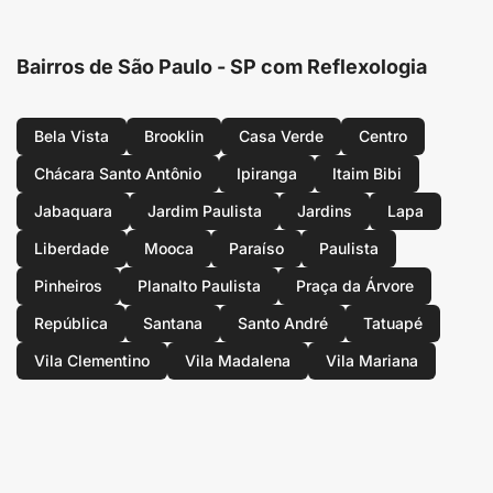
Bairros de São Paulo - SP com Reflexologia
Bela Vista
Brooklin
Casa Verde
Centro
Chácara Santo Antônio
Ipiranga
Itaim Bibi
Jabaquara
Jardim Paulista
Jardins
Lapa
Liberdade
Mooca
Paraíso
Paulista
Pinheiros
Planalto Paulista
Praça da Árvore
República
Santana
Santo André
Tatuapé
Vila Clementino
Vila Madalena
Vila Mariana