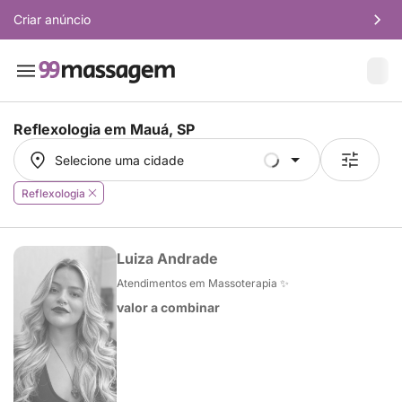
Criar anúncio
Reflexologia em
Mauá, SP
Selecione uma cidade
Selecione uma cidade
Reflexologia
Luiza Andrade
Atendimentos em Massoterapia ✨
valor a combinar