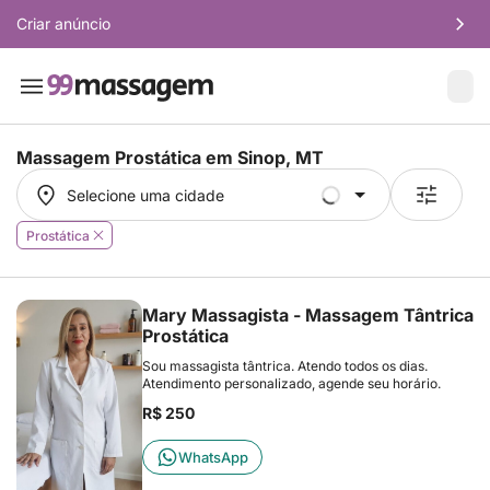
Criar anúncio
Massagem Prostática em
Sinop, MT
Selecione uma cidade
Selecione uma cidade
Prostática
Mary Massagista - Massagem Tântrica
Prostática
Sou massagista tântrica. Atendo todos os dias.
Atendimento personalizado, agende seu horário.
R$ 250
WhatsApp