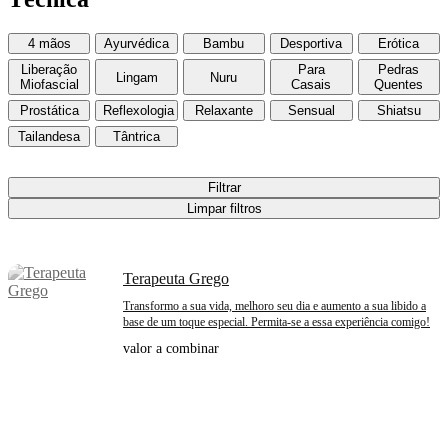
4 mãos
Ayurvédica
Bambu
Desportiva
Erótica
Liberação
Para
Pedras
Lingam
Nuru
Miofascial
Casais
Quentes
Prostática
Reflexologia
Relaxante
Sensual
Shiatsu
Tailandesa
Tântrica
Filtrar
Limpar filtros
Terapeuta Grego
Transformo a sua vida, melhoro seu dia e aumento a sua libido a
base de um toque especial. Permita-se a essa experiência comigo!
valor a combinar