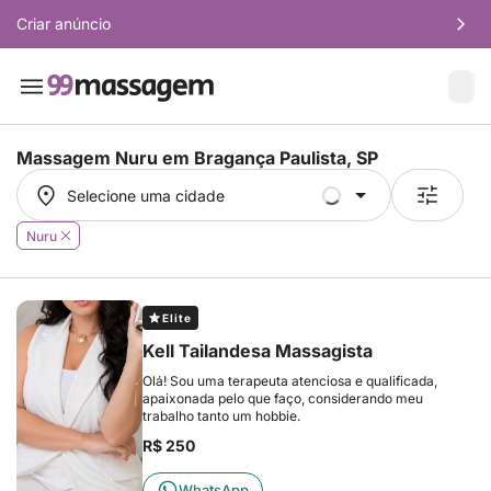
Criar anúncio
Massagem Nuru em
Bragança Paulista, SP
Selecione uma cidade
Selecione uma cidade
Nuru
Elite
Kell Tailandesa Massagista
Olá! Sou uma terapeuta atenciosa e qualificada,
apaixonada pelo que faço, considerando meu
trabalho tanto um hobbie.
R$ 250
WhatsApp