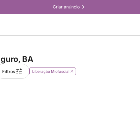
Criar anúncio
eguro, BA
Filtros
Liberação Miofascial