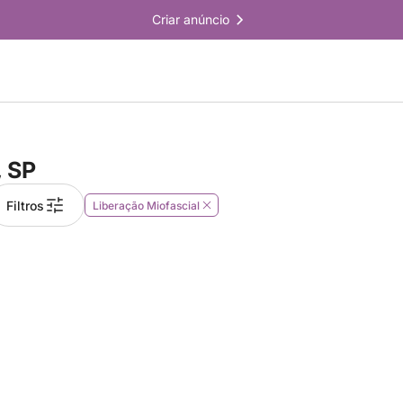
Criar anúncio
, SP
Filtros
Liberação Miofascial