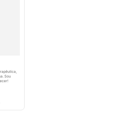
rapêutica,
sa. Sou
ecer!
G