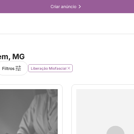
Criar anúncio
em, MG
Filtros
Liberação Miofascial