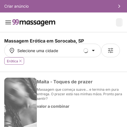
Criar anúncio
Massagem Erótica em
Sorocaba, SP
Selecione uma cidade
Selecione uma cidade
Erótica
Maita - Toques de prazer
Massagem que começa suave… e termina em pura
entrega. O prazer está nas minhas mãos. Pronto para
sentir?
valor a combinar