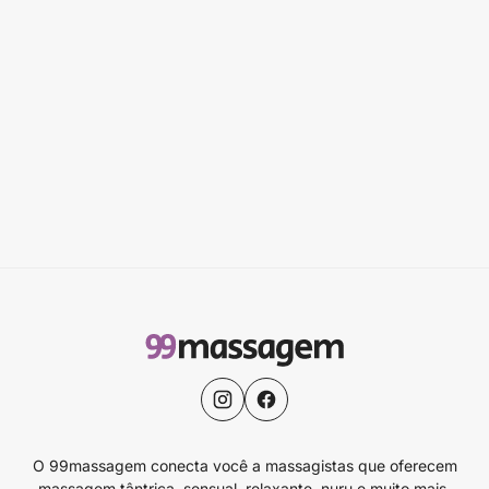
O 99massagem conecta você a massagistas que oferecem
massagem tântrica, sensual, relaxante, nuru e muito mais.