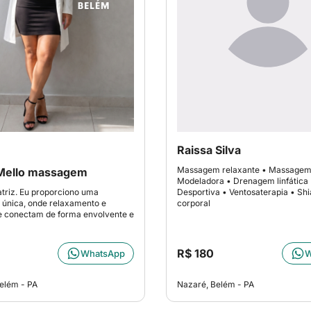
Raissa Silva
Massagem relaxante • Massage
 Mello massagem
Modeladora • Drenagem linfática 
atriz. Eu proporciono uma
Desportiva • Ventosaterapia • Shi
 única, onde relaxamento e
corporal
e conectam de forma envolvente e
R$ 180
WhatsApp
W
elém - PA
Nazaré, Belém - PA