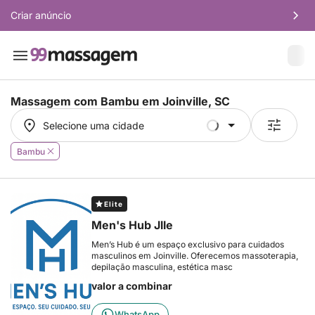
Criar anúncio
Massagem com Bambu em
Joinville, SC
Selecione uma cidade
Selecione uma cidade
Bambu
Elite
Men's Hub Jlle
Men’s Hub é um espaço exclusivo para cuidados
masculinos em Joinville. Oferecemos massoterapia,
depilação masculina, estética masc
valor a combinar
WhatsApp