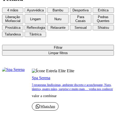
4 mãos
Ayurvédica
Bambu
Desportiva
Erótica
Liberação
Para
Pedras
Lingam
Nuru
Miofascial
Casais
Quentes
Prostática
Reflexologia
Relaxante
Sensual
Shiatsu
Tailandesa
Tântrica
Filtrar
Limpar filtros
Elite
Spa Serena
5 terapeutas lindíssimas, ambiente discreto e aconchegante, Nuru,
tântrica, quatro mãos, surprise e muito mais… venha nos conhecer
valor a combinar
WhatsApp