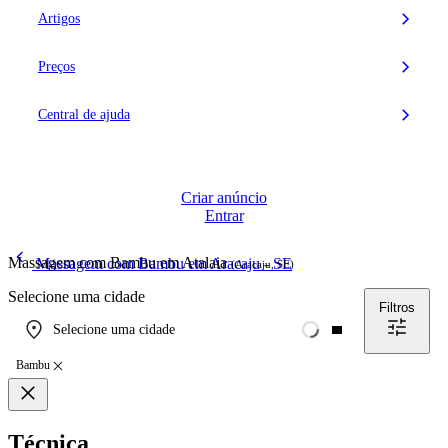
Artigos
Preços
Central de ajuda
Criar anúncio
Entrar
Massagem com Bambu em Atalaia
Massagem com Bambu em Aracaju - SE
(Aracaju, SE)
Selecione uma cidade
Filtros
Selecione uma cidade
Bambu
Técnica