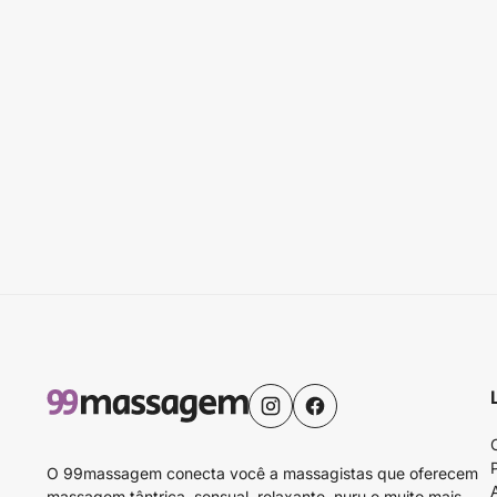
O 99massagem conecta você a massagistas que oferecem
massagem tântrica, sensual, relaxante, nuru e muito mais.