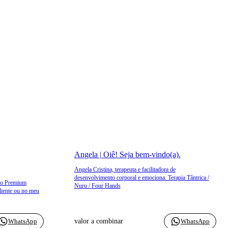
Angela | Oiê! Seja bem-vindo(a).
Angela Cristina, terapeuta e facilitadora de
desenvolvimento corporal e emociona. Terapia Tântrica /
nto Premium
Nuru / Four Hands
liente ou no meu
WhatsApp
valor a combinar
WhatsApp