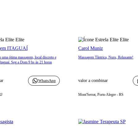
Elite
Elite
agem ITAGUAÍ
Carol Muniz
 uma ótima massagem, local discreto e
Massagem Tântrica, Nuru, Relaxante!
taguaí. Seg a Dom 9 hs às 21 horas
ar
WhatsApp
valor a combinar
RJ
Mont'Serrat, Porto Alegre - RS