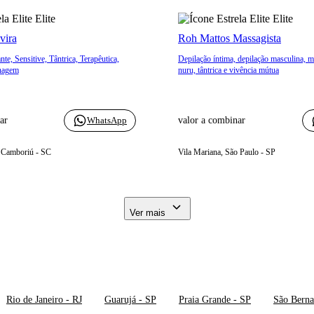
Elite
Elite
vira
Roh Mattos Massagista
e, Sensitive, Tântrica, Terapêutica,
Depilação íntima, depilação masculina, 
nagem
nuru, tântrica e vivência mútua
ar
WhatsApp
valor a combinar
o Camboriú - SC
Vila Mariana, São Paulo - SP
Ver mais
Rio de Janeiro - RJ
Guarujá - SP
Praia Grande - SP
São Bern