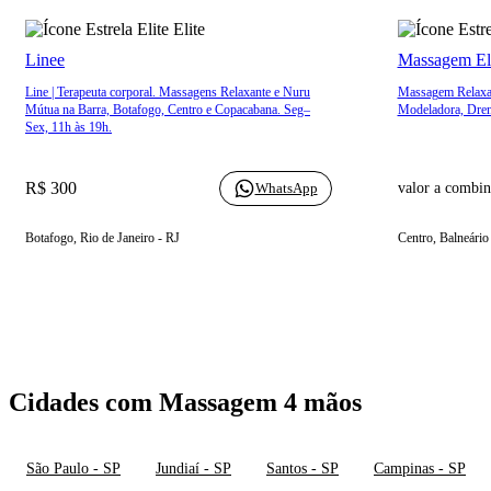
Elite
Linee
Massagem El
Line | Terapeuta corporal. Massagens Relaxante e Nuru
Massagem Relaxant
Mútua na Barra, Botafogo, Centro e Copacabana. Seg–
Modeladora, Dre
Sex, 11h às 19h.
R$ 300
WhatsApp
valor a combin
Botafogo, Rio de Janeiro - RJ
Centro, Balneári
Cidades com Massagem 4 mãos
São Paulo - SP
Jundiaí - SP
Santos - SP
Campinas - SP