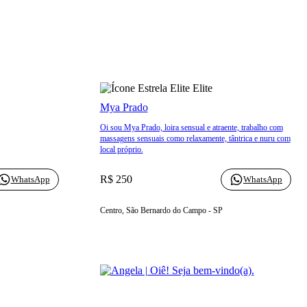
Elite
Mya Prado
Oi sou Mya Prado, loira sensual e atraente, trabalho com
massagens sensuais como relaxamente, tântrica e nuru com
local próprio.
R$ 250
WhatsApp
WhatsApp
Centro, São Bernardo do Campo - SP