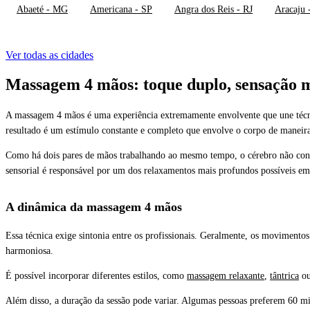
Abaeté - MG
Americana - SP
Angra dos Reis - RJ
Aracaju 
Ver todas as cidades
Massagem 4 mãos: toque duplo, sensação m
A
massagem 4 mãos
é uma experiência extremamente envolvente que une técn
resultado é um estímulo constante e completo que envolve o corpo de maneira
Como há dois pares de mãos trabalhando ao mesmo tempo, o cérebro não conse
sensorial é responsável por um dos relaxamentos mais profundos possíveis em 
A dinâmica da massagem 4 mãos
Essa técnica exige sintonia entre os profissionais. Geralmente, os movimento
harmoniosa.
É possível incorporar diferentes estilos, como
massagem relaxante
,
tântrica
o
Além disso, a duração da sessão pode variar. Algumas pessoas preferem 60 m