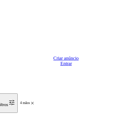
Criar anúncio
Entrar
4 mãos
iltros