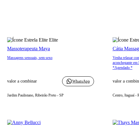
Elite
Massoterapeuta Maya
Cátia Mass
Massagens sensuais, sem sexo
Venha relaxar com
aconchegante em I
*Agendado *
valor a combinar
WhatsApp
valor a combin
Jardim Paulistano, Ribeirão Preto - SP
Centro, Itaguaí - 