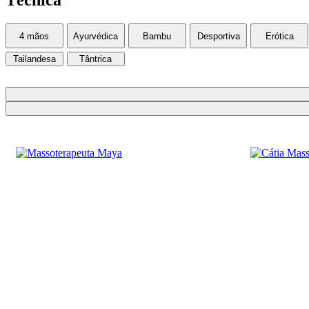
Técnica
4 mãos
Ayurvédica
Bambu
Desportiva
Erótica
Tailandesa
Tântrica