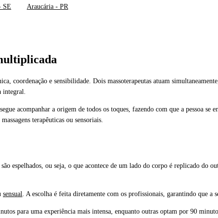
- SE
Araucária - PR
ultiplicada
ica, coordenação e sensibilidade. Dois massoterapeutas atuam simultaneament
 integral.
gue acompanhar a origem de todos os toques, fazendo com que a pessoa se ent
massagens terapêuticas ou sensoriais.
s são espelhados, ou seja, o que acontece de um lado do corpo é replicado do ou
u
sensual
. A escolha é feita diretamente com os profissionais, garantindo que a s
inutos para uma experiência mais intensa, enquanto outras optam por 90 minut