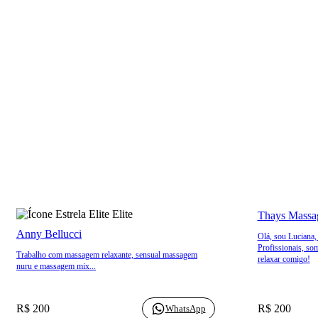
Elite
Thays Massag
Anny Bellucci
Olá, sou Luciana,
Profissionais, s
Trabalho com massagem relaxante, sensual massagem
relaxar comigo!
nuru e massagem mix...
R$ 200
R$ 200
WhatsApp