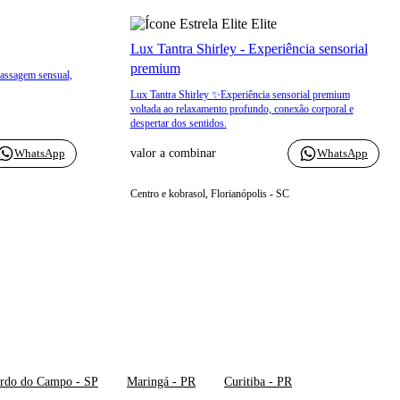
Elite
Lux Tantra Shirley - Experiência sensorial
premium
massagem sensual,
Lux Tantra Shirley ✨Experiência sensorial premium
voltada ao relaxamento profundo, conexão corporal e
despertar dos sentidos.
WhatsApp
valor a combinar
WhatsApp
Centro e kobrasol, Florianópolis - SC
ardo do Campo - SP
Maringá - PR
Curitiba - PR