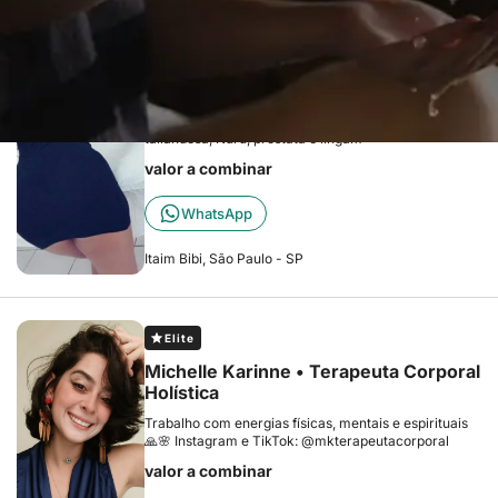
Ola sou a Juliana, faço um mix de
massagem
Prazer me chamou Juliana Trabalho com várias
técnicas de massagem, relaxante, tântrica,
tailandesa, Nuru, próstata e lingam
valor a combinar
WhatsApp
Itaim Bibi, São Paulo - SP
Elite
Michelle Karinne • Terapeuta Corporal
Holística
Trabalho com energias físicas, mentais e espirituais
🙏🌸 Instagram e TikTok: @mkterapeutacorporal
valor a combinar