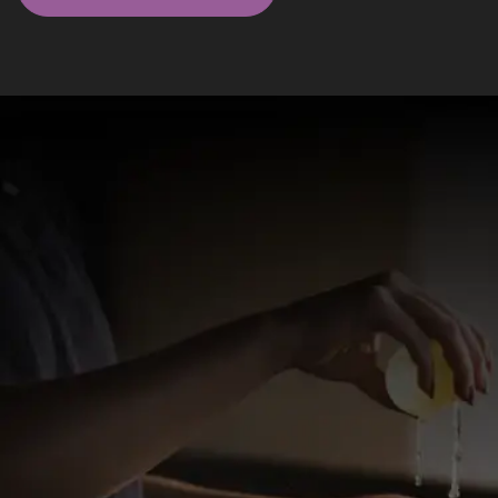
Massagistas em São Paulo - SP
Fabrício Pereira -
Massoterapia+Psicanálise
Uma terapia completa que soma o relaxamento da
massagem relaxante ou liberação miofascial com a
terapia de Psicanálise.
R$ 150
WhatsApp
Santana, São Paulo - SP