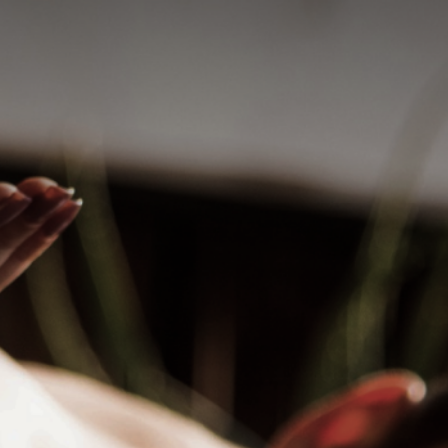
Elite
m
Alicia Regina
Delicada massagista (adoro orientais), faço
massagem clássica, bem feita, com
rego um
agradável conversa se estiver sentindo-se
ão do mundo
solitário!
smo.
R$ 350
hatsApp
WhatsApp
Santo André, São Paulo - SP