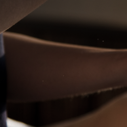
Elite
Elite
Espaço Ana Terapeuta
Maya Ha
Massagem Itaim Bibi
Olá meu am
inúmeras t
Shiatsu Tailandesa Tântrica Nuru Anti-
terapêutica
estresse Relaxante. Atendo local e a
domicílio.
valor a combinar
valor a c
WhatsApp
Itaim Bibi, São Paulo - SP
Vila Marian