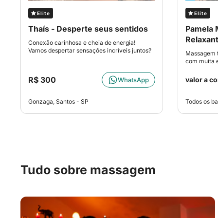
Elite
Elite
Thaís - Desperte seus sentidos
Pamela 
Relaxant
Conexão carinhosa e cheia de energia!
Vamos despertar sensações incríveis juntos?
Massagem te
com muita 
R$ 300
valor a c
WhatsApp
Gonzaga, Santos - SP
Todos os ba
Tudo sobre massagem