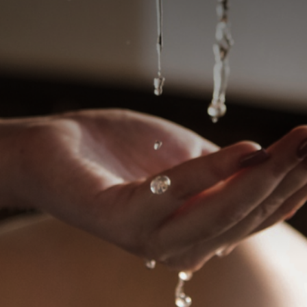
Elite
ddad 24 horas
Elora Ferrari - Massage
Sensual em São Paulo
or, como vai? Trabalho com
écnicas de massagens, desde
Mais do que uma massagem, ent
s a sensuais.
momento exclusivo de desconex
externo e reconexão consigo me
ombinar
valor a combinar
WhatsApp
W
a, São Paulo - SP
Jardins, São Paulo - SP