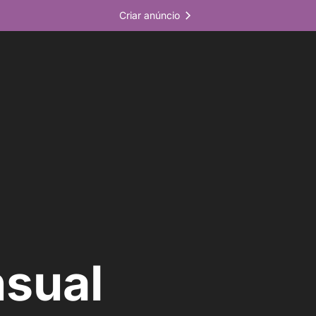
Criar anúncio
nsual