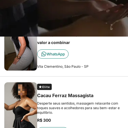
Elite
Jasmine Terapeuta
Olá sou a Jasmine Terapeuta Massagens nuru,
tântrica , personalizada , for hands
valor a combinar
WhatsApp
Vila Clementino, São Paulo - SP
Elite
Cacau Ferraz Massagista
Desperte seus sentidos, massagem relaxante com
toques suaves e acolhedores para seu bem-estar e
equilíbrio.
R$ 300