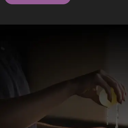
Massagistas em São Paulo - SP
Elite
Miguel Massoterapeuta
Relaxamento e prazer nas mãos de um profissional
diferenciado!
R$ 300
WhatsApp
Vila Mariana, São Paulo - SP